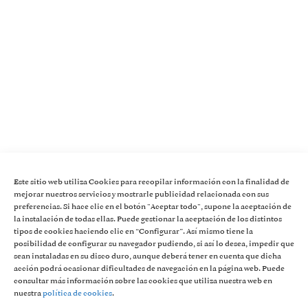
Este sitio web utiliza Cookies para recopilar información con la finalidad de
mejorar nuestros servicios y mostrarle publicidad relacionada con sus
preferencias. Si hace clic en el botón "Aceptar todo", supone la aceptación de
la instalación de todas ellas. Puede gestionar la aceptación de los distintos
tipos de cookies haciendo clic en “Configurar”. Así mismo tiene la
posibilidad de configurar su navegador pudiendo, si así lo desea, impedir que
sean instaladas en su disco duro, aunque deberá tener en cuenta que dicha
acción podrá ocasionar dificultades de navegación en la página web. Puede
consultar más información sobre las cookies que utiliza nuestra web en
nuestra
política de cookies
.