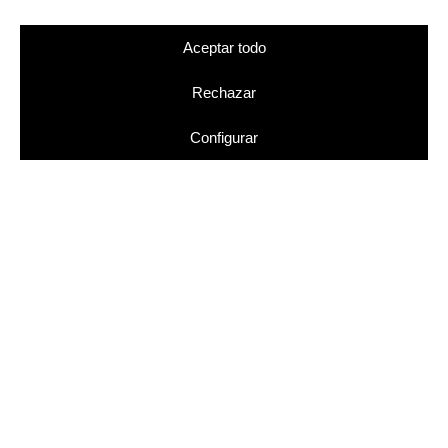
Aceptar todo
Rechazar
Punt 14
Configurar
RESERVAR
T.
93 633 02 84
W.
69 627 77 27
M.
info@hotelpunt14.com
Autovia de Castelldefels Km 185,
C./ Josep Lluís Sert 44-48
08850 Gavà Mar (Barcelona)
Veure a google maps
(RTC) HB-003907-67
Segueix-nos